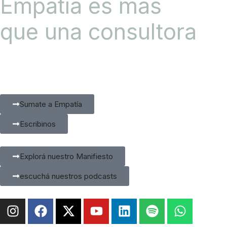
Empatía es más
que una consultora
Sumate a Empatía
Escribinos
Explorá nuestro Manifiesto
escuchá nuestros podcasts