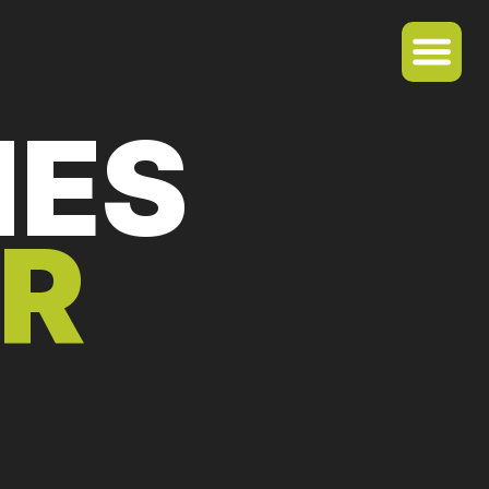
NES
OR